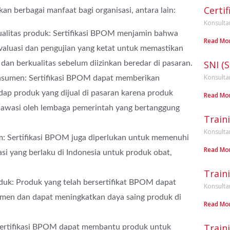
Certif
 berbagai manfaat bagi organisasi, antara lain:
Konsulta
alitas produk: Sertifikasi BPOM menjamin bahwa
Read Mo
evaluasi dan pengujian yang ketat untuk memastikan
SNI (
an berkualitas sebelum diizinkan beredar di pasaran.
Konsulta
sumen: Sertifikasi BPOM dapat memberikan
ap produk yang dijual di pasaran karena produk
Read Mo
 diawasi oleh lembaga pemerintah yang bertanggung
Train
Konsulta
 Sertifikasi BPOM juga diperlukan untuk memenuhi
Read Mo
si yang berlaku di Indonesia untuk produk obat,
Train
duk: Produk yang telah bersertifikat BPOM dapat
Konsulta
umen dan dapat meningkatkan daya saing produk di
Read Mo
Train
Sertifikasi BPOM dapat membantu produk untuk