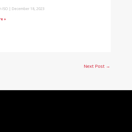
n ISO
December 18, 2023
re »
Next Post
→