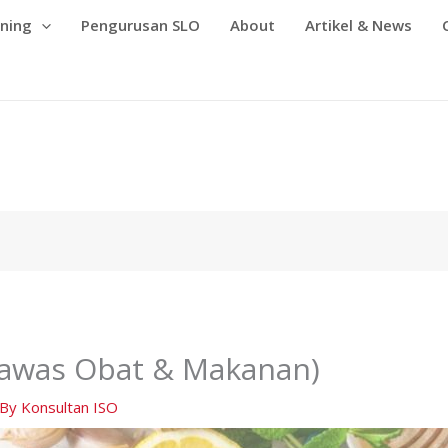
ining
Pengurusan SLO
About
Artikel & News
awas Obat & Makanan)
 By
Konsultan ISO