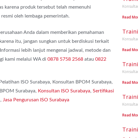
Konsulta
as karena produk tersebut telah memenuhi
a resmi oleh lembaga pemerintah.
Read Mo
Train
 Perusahaan Anda dalam memberikan pemahaman
Konsulta
rena itu, jangan sungkan untuk berdiskusi terkait
Read Mo
Informasi lebih lanjut mengenai jadwal, metode dan
i kami melalui WA di
0878 5758 2568
atau
0822
Train
Konsulta
 Pelatihan ISO Surabaya, Konsultan BPOM Surabaya,
Read Mo
n BPOM Surabaya,
Konsultan ISO Surabaya
,
Sertifikasi
Train
a
,
Jasa Pengurusan ISO Surabaya
Konsulta
Read Mo
Train