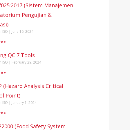
7025:2017 (Sistem Manajemen
atorium Pengujian &
asi)
n ISO
June 16, 2024
re »
ing QC 7 Tools
n ISO
February 29, 2024
re »
 (Hazard Analysis Critical
ol Point)
n ISO
January 1, 2024
re »
22000 (Food Safety System