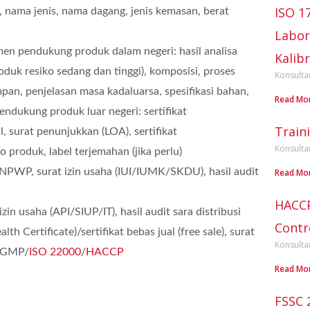
ISO 1
, nama jenis, nama dagang, jenis kemasan, berat
Labor
 pendukung produk dalam negeri: hasil analisa
Kalibr
duk resiko sedang dan tinggi), komposisi, proses
Konsulta
pan, penjelasan masa kadaluarsa, spesifikasi bahan,
Read Mo
ndukung produk luar negeri: sertifikat
Train
l, surat penunjukkan (LOA), sertifikat
Konsulta
roduk, label terjemahan (jika perlu)
NPWP, surat izin usaha (IUI/IUMK/SKDU), hasil audit
Read Mo
HACCP
n usaha (API/SIUP/IT), hasil audit sara distribusi
Contr
lth Certificate)/sertifikat bebas jual (free sale), surat
Konsulta
t GMP/
ISO 22000
/
HACCP
Read Mo
FSSC 