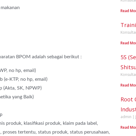
Konsulta
u makanan
Read Mo
Train
Konsulta
Read Mo
5S (Se
syaratan BPOM adalah sebagai berikut :
Shits
WP, no hp, email)
Konsulta
 (e-KTP, no hp, email)
Read Mo
p (Akta, SK, NPWP)
tika yang Baik)
Root 
Indus
p
admin
 produk, klasifikasi produk, klaim pada label,
Read Mo
 proses tertentu, status produk, status perusahaan,