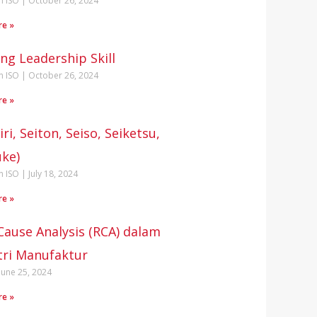
n ISO
October 26, 2024
re »
ing Leadership Skill
n ISO
October 26, 2024
re »
iri, Seiton, Seiso, Seiketsu,
uke)
n ISO
July 18, 2024
re »
Cause Analysis (RCA) dalam
tri Manufaktur
June 25, 2024
re »