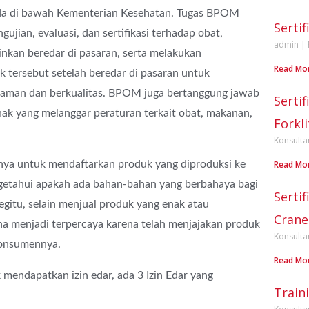
ada di bawah Kementerian Kesehatan. Tugas BPOM
Serti
gujian, evaluasi, dan sertifikasi terhadap obat,
admin
nkan beredar di pasaran, serta melakukan
Read Mo
tersebut setelah beredar di pasaran untuk
aman dan berkualitas. BPOM juga bertanggung jawab
Sertif
ak yang melanggar peraturan terkait obat, makanan,
Forkli
Konsulta
hnya untuk mendaftarkan produk yang diproduksi ke
Read Mo
getahui apakah ada bahan-bahan yang berbahaya bagi
Sertif
gitu, selain menjual produk yang enak atau
Crane
ha menjadi terpercaya karena telah menjajakan produk
Konsulta
konsumennya.
Read Mo
 mendapatkan izin edar, ada 3 Izin Edar yang
Train