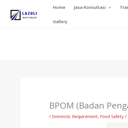
Skip
Home
Jasa Konsultasi
Tra
to
content
Gallery
BPOM (Badan Peng
/
Domestic Requirement
,
Food Safety
/