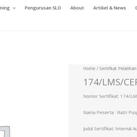
ining
Pengurusan SLO
About
Artikel & News
Home
/
Sertifikat Pelatihan
174/LMS/CE
Nomor Sertifikat: 174/L
Nama Peserta :
Ratri Pusp
Judul Sertifikat:
Internal 