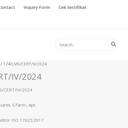
Contact
Inquiry Form
Cek Sertifikat
Search
for:
/ 174/LMS/CERT/IV/2024
RT/IV/2024
MS/CERT/IV/2024
arini, S.Farm., Apt.
Auditor ISO 17025:2017