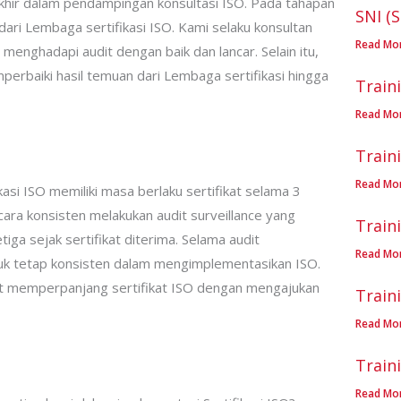
khir dalam pendampingan konsultasi ISO. Pada tahapan
SNI (
dari Lembaga sertifikasi ISO. Kami selaku konsultan
Read Mo
enghadapi audit dengan baik dan lancar. Selain itu,
rbaiki hasil temuan dari Lembaga sertifikasi hingga
Train
Read Mo
Train
Read Mo
asi ISO memiliki masa berlaku sertifikat selama 3
ara konsisten melakukan audit surveillance yang
Train
iga sejak sertifikat diterima. Selama audit
Read Mo
ntuk tetap konsisten dalam mengimplementasikan ISO.
at memperpanjang sertifikat ISO dengan mengajukan
Train
Read Mo
Train
Read Mo