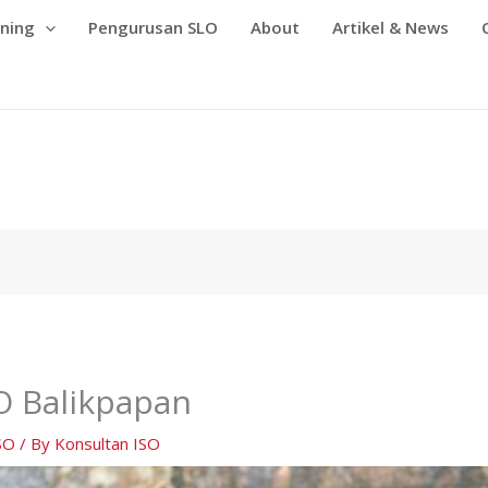
ining
Pengurusan SLO
About
Artikel & News
O Balikpapan
SO
/ By
Konsultan ISO