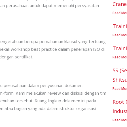
Crane
uan perusahaan untuk dapat memenuhi persyaratan
Read Mo
Train
Read Mo
i pengetahuan berupa pemahaman klausul yang tertuang
Train
dibekali workshop best practice dalam penerapan ISO di
dengan sertifikat.
Read Mo
5S (Se
Shits
tu perusahaan dalam penyusunan dokumen
Read Mo
rm-form. Kami melakukan review dan diskusi dengan tim
nuhan tersebut. Ruang lingkup dokumen ini pada
Root 
 atau bagian yang ada dalam struktur organisasi
Indus
Read Mo