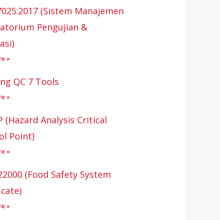
7025:2017 (Sistem Manajemen
atorium Pengujian &
asi)
re »
ing QC 7 Tools
re »
 (Hazard Analysis Critical
ol Point)
re »
22000 (Food Safety System
icate)
re »