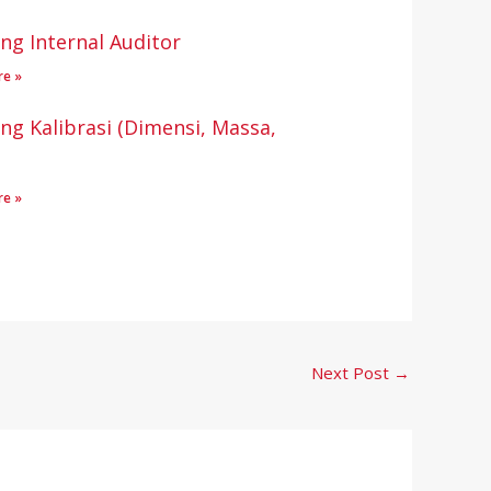
ing Internal Auditor
re »
ing Kalibrasi (Dimensi, Massa,
re »
Next Post
→