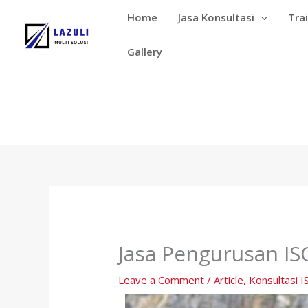
Skip
Home
Jasa Konsultasi
Tra
to
content
Gallery
Jasa Pengurusan IS
Leave a Comment
/
Article
,
Konsultasi I