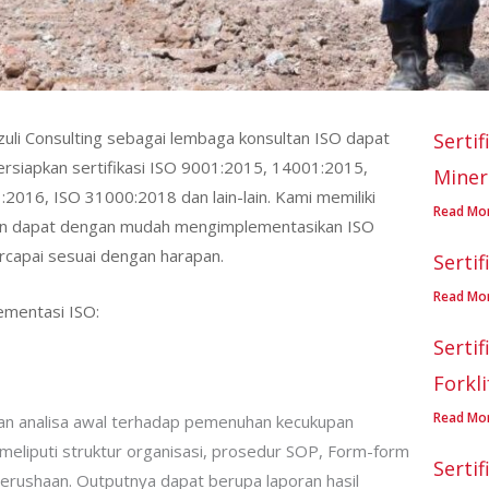
zuli Consulting sebagai lembaga konsultan ISO dapat
Sertif
iapkan sertifikasi ISO 9001:2015, 14001:2015,
Miner
016, ISO 31000:2018 dan lain-lain. Kami memiliki
Read Mo
an dapat dengan mudah mengimplementasikan ISO
rcapai sesuai dengan harapan.
Serti
Read Mo
lementasi ISO:
Sertif
Forkli
Read Mo
kan analisa awal terhadap pemenuhan kecukupan
meliputi struktur organisasi, prosedur SOP, Form-form
Sertif
perushaan. Outputnya dapat berupa laporan hasil