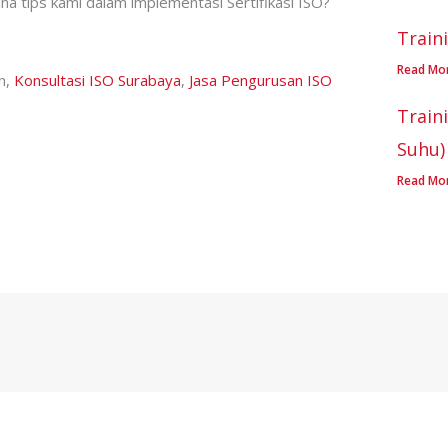
na tips kami dalam implementasi Sertifikasi ISO?
Train
Read Mo
n,
Konsultasi ISO Surabaya
,
Jasa Pengurusan ISO
Train
Suhu)
Read Mo