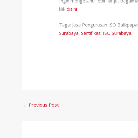
Ingin mengetahui lebih lanjut bagaima
klik
disini
Tags: Jasa Pengurusan ISO Balikpapa
Surabaya
,
Sertifikasi ISO Surabaya
.
←
Previous Post