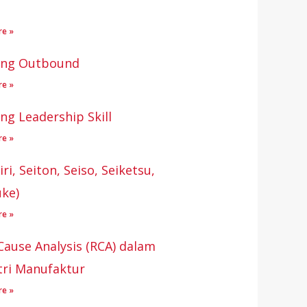
re »
ing Outbound
re »
ing Leadership Skill
re »
iri, Seiton, Seiso, Seiketsu,
uke)
re »
Cause Analysis (RCA) dalam
tri Manufaktur
re »